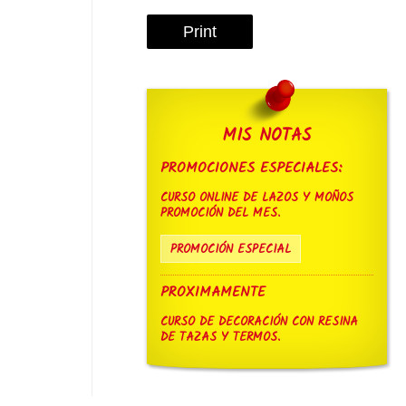
Print
MIS NOTAS
PROMOCIONES ESPECIALES:
CURSO ONLINE DE LAZOS Y MOÑOS
PROMOCIÓN DEL MES.
PROMOCIÓN ESPECIAL
PROXIMAMENTE
CURSO DE DECORACIÓN CON RESINA
DE TAZAS Y TERMOS.