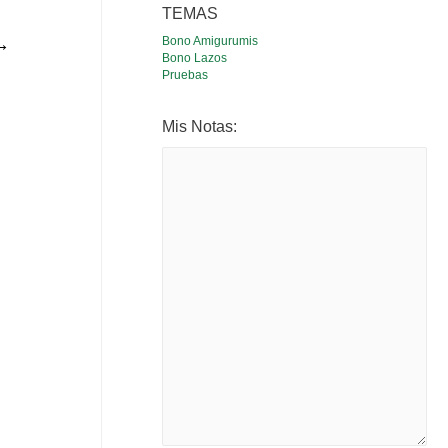
TEMAS
Bono Amigurumis
→
Bono Lazos
Pruebas
Mis Notas: