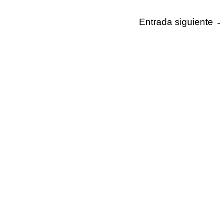
Entrada siguiente