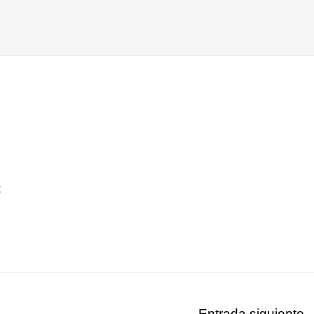
:
Entrada siguiente