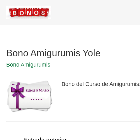
Bono Amigurumis Yole
Bono Amigurumis
Bono del Curso de Amigurumis
Navegación
←
Entrada anterior