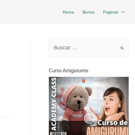
Home
Bonos
Paginas
B
u
s
c
a
r
:
Curso Amigurumis
→